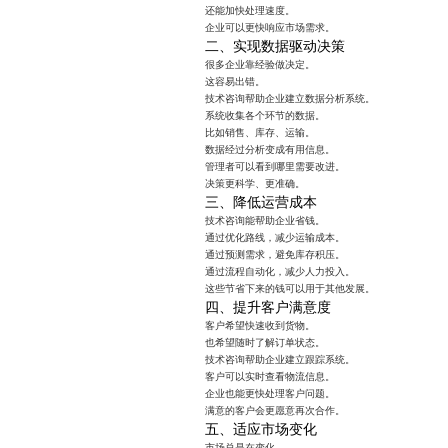
还能加快处理速度。
企业可以更快响应市场需求。
二、实现数据驱动决策
很多企业靠经验做决定。
这容易出错。
技术咨询帮助企业建立数据分析系统。
系统收集各个环节的数据。
比如销售、库存、运输。
数据经过分析变成有用信息。
管理者可以看到哪里需要改进。
决策更科学、更准确。
三、降低运营成本
技术咨询能帮助企业省钱。
通过优化路线，减少运输成本。
通过预测需求，避免库存积压。
通过流程自动化，减少人力投入。
这些节省下来的钱可以用于其他发展。
四、提升客户满意度
客户希望快速收到货物。
也希望随时了解订单状态。
技术咨询帮助企业建立跟踪系统。
客户可以实时查看物流信息。
企业也能更快处理客户问题。
满意的客户会更愿意再次合作。
五、适应市场变化
市场总是在变化。